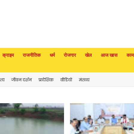
क्राइम
राजनीतिक
धर्म
रोजगार
खेल
आज खास
काम
त्य
जीवन दर्शन
प्रादेशिक
वीडियो
मंतव्य