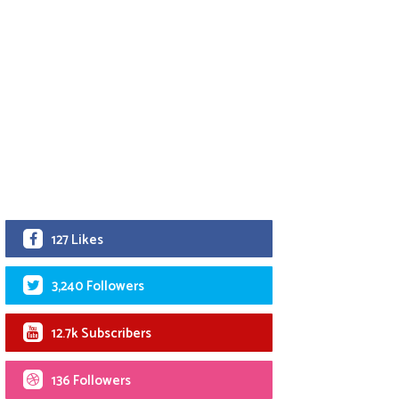
127 Likes
3,240 Followers
12.7k Subscribers
136 Followers