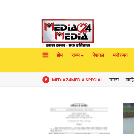
होम
राज्य
नेशनल
मनोरंजन
MEDIA24MEDIA SPECIAL
कला
साहि