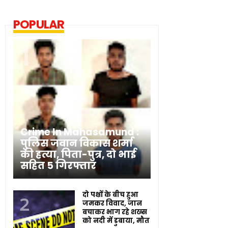
POPULAR
Crime In Mahasamund :
पुलिस जवान विकास शर्मा
की हत्या, पिता-पुत्र, दो भाई
सहित 5 गिरफ्तार
दो पक्षों के बीच हुआ
जमकर विवाद, जान
बचाकर भाग रहे शख्स
को नदी में डुबाया, मौत