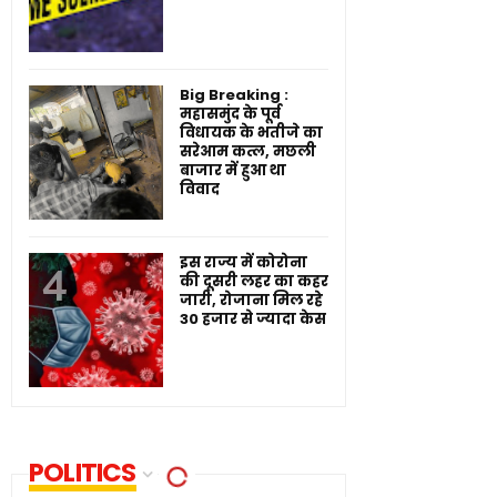
Big Breaking :
महासमुंद के पूर्व
विधायक के भतीजे का
सरेआम कत्ल, मछली
बाजार में हुआ था
विवाद
इस राज्य में कोरोना
की दूसरी लहर का कहर
जारी, रोजाना मिल रहे
30 हजार से ज्यादा केस
POLITICS