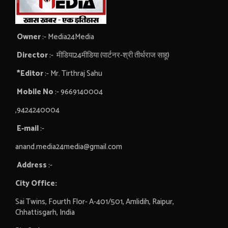
Owner
:- Media24Media
Director
:- मीडिया24मीडिया (पार्टनर-श्री तीर्थराज साहू)
*Editor
:- Mr. Tirthraj Sahu
Mobile No
:- 9669140004
,9424240004
E-mail
:-
anand.media24media@gmail.com
Address
:-
City Office:
Sai Twins, Fourth Flor- A-401/501, Amlidih, Raipur,
Chhattisgarh, India