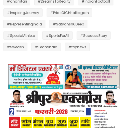
#dhamtari
#DreamsToReality
#IndianFootball
#InspiringJourney
#PrideOfChhattisgarh
#RepresentingIndia
#SatyanshuDeep
#SpecialAthlete
#SportsForAll
#SuccessStory
#Sweden
#TeamIndia
#topnews