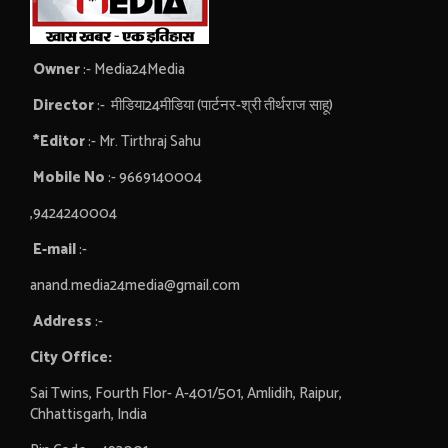
Owner
:- Media24Media
Director
:- मीडिया24मीडिया (पार्टनर-श्री तीर्थराज साहू)
*Editor
:- Mr. Tirthraj Sahu
Mobile No
:- 9669140004
,9424240004
E-mail
:-
anand.media24media@gmail.com
Address
:-
City Office:
Sai Twins, Fourth Flor- A-401/501, Amlidih, Raipur,
Chhattisgarh, India