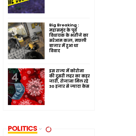
Big Breaking :
महासमुंद के पूर्व
विधायक के भतीजे का
सरेआम कत्ल, मछली
बाजार में हुआ था
विवाद
इस राज्य में कोरोना
की दूसरी लहर का कहर
जारी, रोजाना मिल रहे
30 हजार से ज्यादा केस
POLITICS