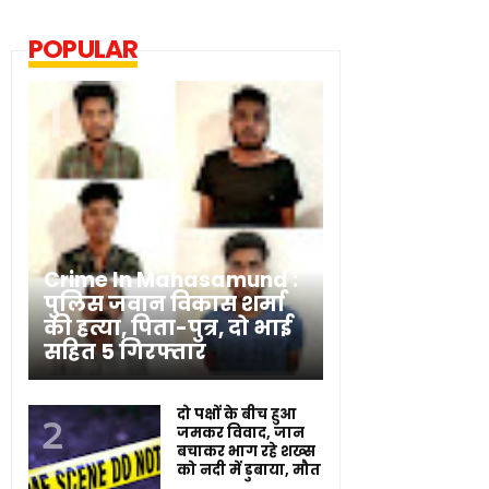
POPULAR
Crime In Mahasamund :
पुलिस जवान विकास शर्मा
की हत्या, पिता-पुत्र, दो भाई
सहित 5 गिरफ्तार
दो पक्षों के बीच हुआ
जमकर विवाद, जान
बचाकर भाग रहे शख्स
को नदी में डुबाया, मौत