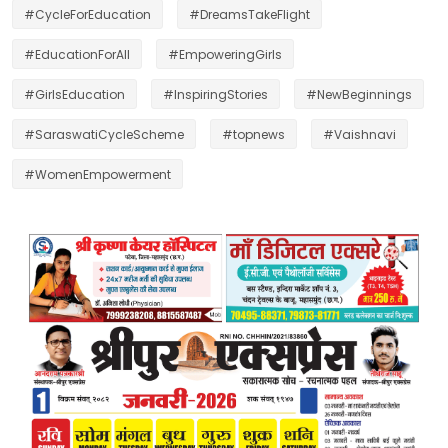
#CycleForEducation
#DreamsTakeFlight
#EducationForAll
#EmpoweringGirls
#GirlsEducation
#InspiringStories
#NewBeginnings
#SaraswatiCycleScheme
#topnews
#Vaishnavi
#WomenEmpowerment