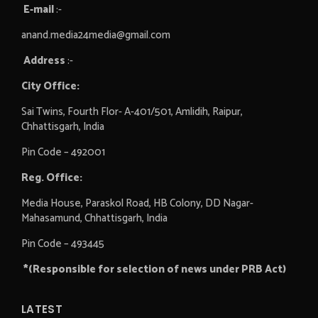
E-mail
:-
anand.media24media@gmail.com
Address
:-
City Office:
Sai Twins, Fourth Flor- A-401/501, Amlidih, Raipur,
Chhattisgarh, India
Pin Code – 492001
Reg. Office:
Media House, Paraskol Road, HB Colony, DD Nagar-
Mahasamund, Chhattisgarh, India
Pin Code – 493445
*(Responsible for selection of news under PRB Act)
LATEST