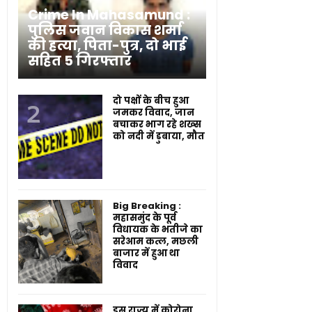
Crime In Mahasamund :
पुलिस जवान विकास शर्मा
की हत्या, पिता-पुत्र, दो भाई
सहित 5 गिरफ्तार
दो पक्षों के बीच हुआ
जमकर विवाद, जान
बचाकर भाग रहे शख्स
को नदी में डुबाया, मौत
Big Breaking :
महासमुंद के पूर्व
विधायक के भतीजे का
सरेआम कत्ल, मछली
बाजार में हुआ था
विवाद
इस राज्य में कोरोना