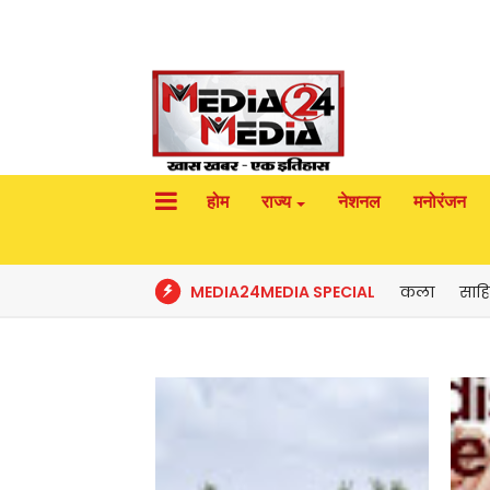
होम
राज्य
नेशनल
मनोरंजन
MEDIA24MEDIA SPECIAL
कला
साहि