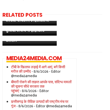
स्कूल जा रहे नाबालिग छात्र का
RELATED POSTS
अपहरण कर बेरहमी से पीटा,
तीसरे विश्व युद्ध की आहट!
वीडियो वायरल; 6 हिरासत में
अमेरिकी हमलों से कांपा ईरान;
'नंबर ब्लॉक किया तो मिटा
स्ट्रेट ऑफ होर्मुज बंद होने से
दिया वजूद': भिलाई के
दुनिया में मचेगा हाहाकार
सनसनीखेज पीजी मर्डर केस
का खुलासा; आशिक ही निकला
कातिल
MEDIA24MEDIA.COM
टीबी के खिलाफ लड़ाई में आगे आएं, बनें किसी
मरीज की उम्मीद
- 8/6/2026
- Editor
@media24media
बीमारी रोकने की ताक़त आपके पास, संदिग्ध मामलों
की सूचना सीधे सरकार तक
पहुंचाएं
- 8/6/2026
- Editor
@media24media
छत्तीसगढ़ के जैविक उत्पादों की राष्ट्रीय मंच पर
गूंज
- 8/6/2026
- Editor @media24media