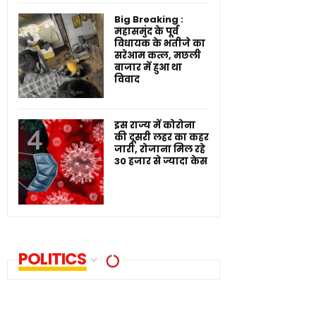
Big Breaking :
महासमुंद के पूर्व
विधायक के भतीजे का
सरेआम कत्ल, मछली
बाजार में हुआ था
विवाद
इस राज्य में कोरोना
की दूसरी लहर का कहर
जारी, रोजाना मिल रहे
30 हजार से ज्यादा केस
POLITICS