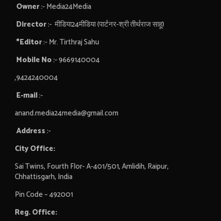
Owner
:- Media24Media
Director
:- मीडिया24मीडिया (पार्टनर-श्री तीर्थराज साहू)
*Editor
:- Mr. Tirthraj Sahu
Mobile No
:- 9669140004
,9424240004
E-mail
:-
anand.media24media@gmail.com
Address
:-
City Office:
Sai Twins, Fourth Flor- A-401/501, Amlidih, Raipur,
Chhattisgarh, India
Pin Code – 492001
Reg. Office: