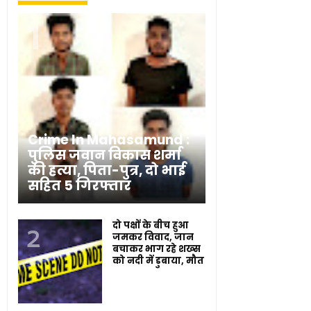
Crime In Mahasamund :
पुलिस जवान विकास शर्मा
की हत्या, पिता-पुत्र, दो भाई
सहित 5 गिरफ्तार
दो पक्षों के बीच हुआ
जमकर विवाद, जान
बचाकर भाग रहे शख्स
को नदी में डुबाया, मौत