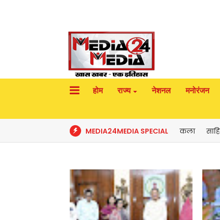
होम
राज्य
नेशनल
मनोरंजन
MEDIA24MEDIA SPECIAL
कला
साहि