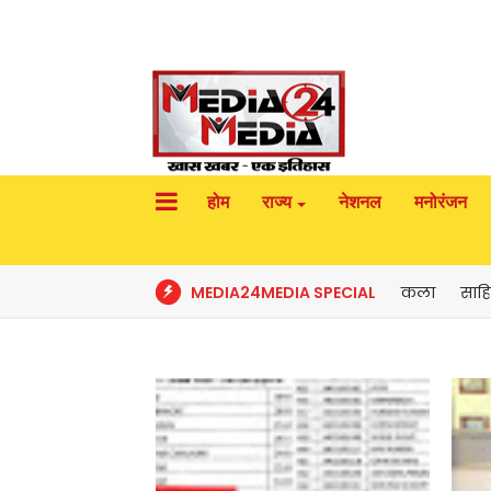
होम
राज्य
नेशनल
मनोरंजन
MEDIA24MEDIA SPECIAL
कला
साहि