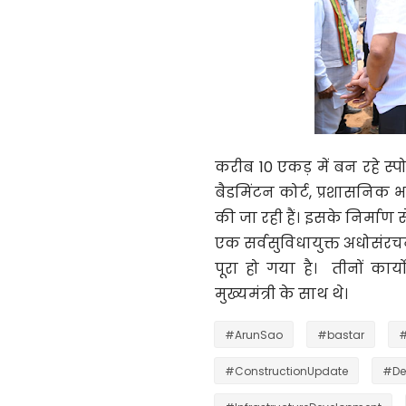
करीब 10 एकड़ में बन रहे स्पोर
बैडमिंटन कोर्ट, प्रशासनिक 
की जा रही हैं। इसके निर्मा
एक सर्वसुविधायुक्त अधोसंर
पूरा हो गया है। तीनों कार
मुख्यमंत्री के साथ थे।
#ArunSao
#bastar
#
#ConstructionUpdate
#De