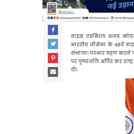
वाइस एडमिरल अजय कोचर,
भारतीय नौसेना के 48वें वा
संभाला। पदभार ग्रहण करने पर
पर पुष्पांजलि अर्पित कर राष्ट्
दी।