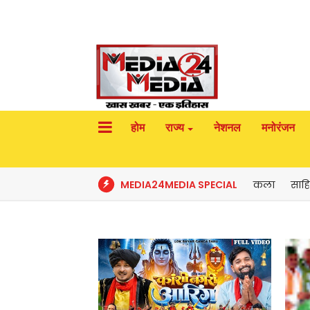
होम
राज्य
नेशनल
मनोरंजन
MEDIA24MEDIA SPECIAL
कला
साहि