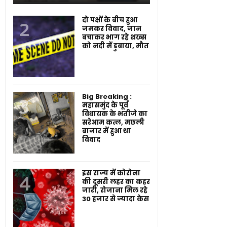
दो पक्षों के बीच हुआ
जमकर विवाद, जान
बचाकर भाग रहे शख्स
को नदी में डुबाया, मौत
Big Breaking :
महासमुंद के पूर्व
विधायक के भतीजे का
सरेआम कत्ल, मछली
बाजार में हुआ था
विवाद
इस राज्य में कोरोना
की दूसरी लहर का कहर
जारी, रोजाना मिल रहे
30 हजार से ज्यादा केस