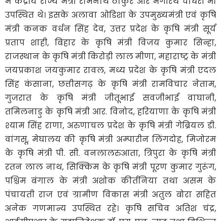
में केंद्रीय राज्य मंत्री रामनाथ ठाकुर और भगीरथ चौधरी भी
उपस्थित थे। इसके अलावा ओडिशा के उपमुख्यमंत्री एवं कृषि
मंत्री कनक वर्धन सिंह देव, उत्तर प्रदेश के कृषि मंत्री सूर्य
प्रताप शाही, बिहार के कृषि मंत्री विजय कुमार सिन्हा,
राजस्थान के कृषि मंत्री किरोड़ी लाल मीणा, महाराष्ट्र के मंत्री
जयप्रकाश जयकुमार रावल, मध्य प्रदेश के कृषि मंत्री एदल
सिंह कंसाना, छत्तीसगढ़ के कृषि मंत्री रामविचार नेताम,
गुजरात के कृषि मंत्री जीतूभाई सवजीभाई वाघानी,
तमिलनाडु के कृषि मंत्री आर. विनोद, हरियाणा के कृषि मंत्री
श्याम सिंह राणा, अरुणाचल प्रदेश के कृषि मंत्री गेब्रियल डी.
वांगसू, मेघालय की कृषि मंत्री अम्पारीन लिंगदोह, मिजोरम
के कृषि मंत्री पी. सी. वनलालरुआता, त्रिपुरा के कृषि मंत्री
रतन लाल नाथ, सिक्किम के कृषि मंत्री पूरण कुमार गुरूंग,
पश्चिम बंगाल के मंत्री अशोक कीर्तनिया तथा असम के
पंचायती राज एवं ग्रामीण विकास मंत्री अतुल बोरा सहित
अनेक गणमान्य उपस्थित रहे। कृषि सचिव अतिश चंद्र,