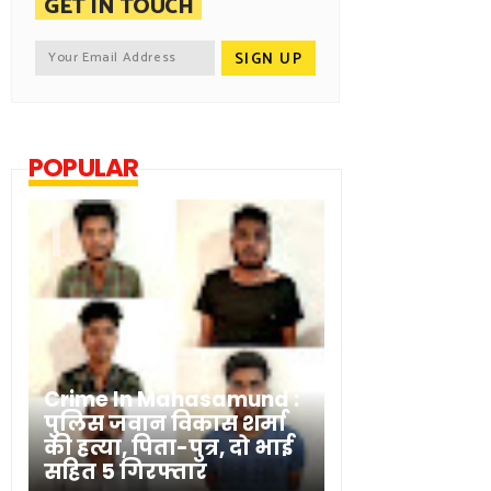
GET IN TOUCH
POPULAR
Crime In Mahasamund :
पुलिस जवान विकास शर्मा
की हत्या, पिता-पुत्र, दो भाई
सहित 5 गिरफ्तार