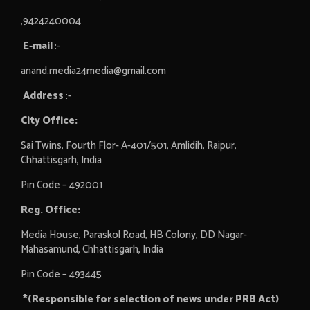
,9424240004
E-mail
:-
anand.media24media@gmail.com
Address
:-
City Office:
Sai Twins, Fourth Flor- A-401/501, Amlidih, Raipur,
Chhattisgarh, India
Pin Code – 492001
Reg. Office:
Media House, Paraskol Road, HB Colony, DD Nagar-
Mahasamund, Chhattisgarh, India
Pin Code – 493445
*(Responsible for selection of news under PRB Act)