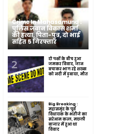
Crime In Mahasamund :
पुलिस जवान विकास शर्मा
की हत्या, पिता-पुत्र, दो भाई
सहित 5 गिरफ्तार
दो पक्षों के बीच हुआ
जमकर विवाद, जान
बचाकर भाग रहे शख्स
को नदी में डुबाया, मौत
Big Breaking :
महासमुंद के पूर्व
विधायक के भतीजे का
सरेआम कत्ल, मछली
बाजार में हुआ था
विवाद