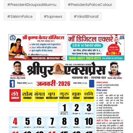
#PresidentDroupadiMurmu
#PresidentsPoliceColour
#SikkimPolice
#topnews
#ViksitBharat