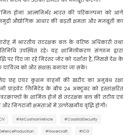
ामना करने की उसकी क्षमता को मजबूत करेगा।
 शामिल होना आत्मनिर्भर भारत की परिकल्पना को आगे
समुद्री औद्योगिक आधार की बढ़ती क्षमता और मजबूती का
ह में भारतीय तटरक्षक बल के वरिष्ठ अधिकारी तथा
्रतिनिधि उपस्थित रहे। यह शामिलीकरण संगठन द्वारा
 पर दिए जा रहे निरंतर जोर को दर्शाता है, जिससे देश के
 उसके दायित्व को और सशक्त बनाया जा सके।
िए छह एयर कुशन वाहनों की खरीद का अनुबंध रक्षा
नी प्राइवेट लिमिटेड के बीच 24 अक्टूबर को हस्ताक्षरित
वरक्राफ्टों के शामिल होने से तटरक्षक बल की तटीय एवं
तिक्रिया और निगरानी क्षमताओं में उल्लेखनीय वृद्धि होगी।
CV
#AirCushionVehicle
#CoastalSecurity
efenceProduction
#Hovercraft
#ICG