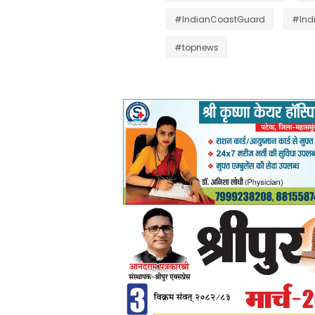
#IndianCoastGuard
#Ind
#topnews