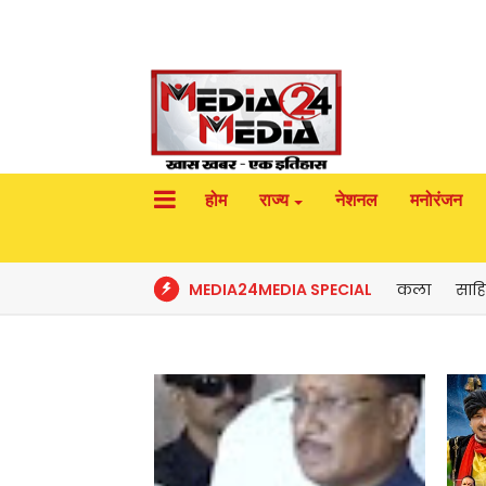
होम
राज्य
नेशनल
मनोरंजन
MEDIA24MEDIA SPECIAL
कला
साहि