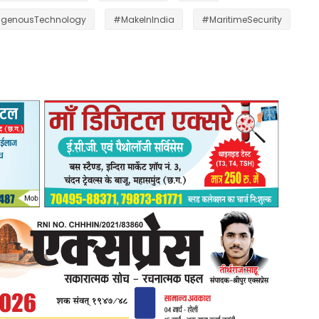
igenousTechnology
#MakeInIndia
#MaritimeSecurity