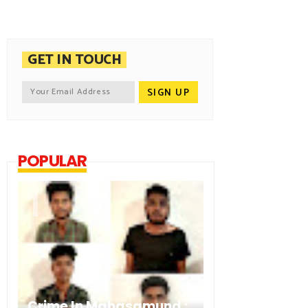
GET IN TOUCH
POPULAR
Crime In Mahasamund :