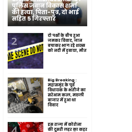
पुलिस जवान विकास शर्मा
की हत्या, पिता-पुत्र, दो भाई
सहित 5 गिरफ्तार
दो पक्षों के बीच हुआ
जमकर विवाद, जान
बचाकर भाग रहे शख्स
को नदी में डुबाया, मौत
Big Breaking :
महासमुंद के पूर्व
विधायक के भतीजे का
सरेआम कत्ल, मछली
बाजार में हुआ था
विवाद
इस राज्य में कोरोना
की दूसरी लहर का कहर