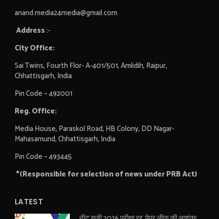
anand.media24media@gmail.com
Address
:-
City Office:
Sai Twins, Fourth Flor- A-401/501, Amlidih, Raipur,
Chhattisgarh, India
Pin Code – 492001
Reg. Office:
Media House, Paraskol Road, HB Colony, DD Nagar-
Mahasamund, Chhattisgarh, India
Pin Code – 493445
*(Responsible for selection of news under PRB Act)
LATEST
नीट यूजी 2026 परीक्षा रद्द, पेपर लीक की आशंका