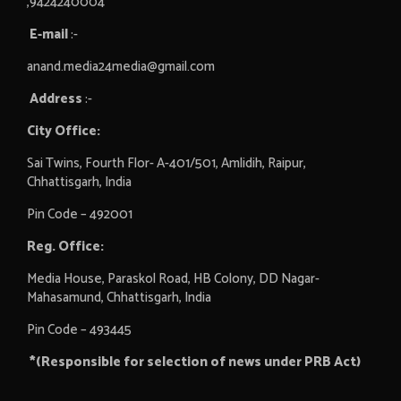
,9424240004
E-mail
:-
anand.media24media@gmail.com
Address
:-
City Office:
Sai Twins, Fourth Flor- A-401/501, Amlidih, Raipur,
Chhattisgarh, India
Pin Code – 492001
Reg. Office:
Media House, Paraskol Road, HB Colony, DD Nagar-
Mahasamund, Chhattisgarh, India
Pin Code – 493445
*(Responsible for selection of news under PRB Act)