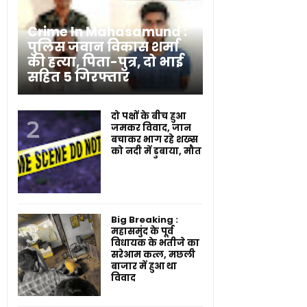
Crime In Mahasamund :
पुलिस जवान विकास शर्मा
की हत्या, पिता-पुत्र, दो भाई
सहित 5 गिरफ्तार
दो पक्षों के बीच हुआ
जमकर विवाद, जान
बचाकर भाग रहे शख्स
को नदी में डुबाया, मौत
Big Breaking :
महासमुंद के पूर्व
विधायक के भतीजे का
सरेआम कत्ल, मछली
बाजार में हुआ था
विवाद