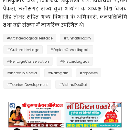
रामकुमार टोप्पो, विधायक शकुंतला पोर्ते, विधायक उद्देश्वरी
पैंकरा, छत्तीसगढ़ राज्य युवा आयोग के अध्यक्ष विश्व विजय
सिंह तोमर सहित अन्य विभागों के अधिकारी, जनप्रतिनिधि
तथा बड़ी संख्या में नागरिक उपस्थित थे।
#ArchaeologicalHeritage
#Chhattisgarh
#CulturalHeritage
#ExploreChhattisgarh
#HeritageConservation
#HistoricLegacy
#IncredibleIndia
#Ramgarh
#topnews
#TourismDevelopment
#VishnuDeoSai