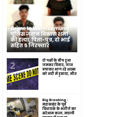
Crime In Mahasamund :
पुलिस जवान विकास शर्मा
की हत्या, पिता-पुत्र, दो भाई
सहित 5 गिरफ्तार
दो पक्षों के बीच हुआ
जमकर विवाद, जान
बचाकर भाग रहे शख्स
को नदी में डुबाया, मौत
Big Breaking :
महासमुंद के पूर्व
विधायक के भतीजे का
सरेआम कत्ल, मछली