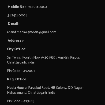
Mobile No
:- 9669140004
,9424240004
E-mail
:-
anand.media24media@gmail.com
Address
:-
City Office:
Sai Twins, Fourth Flor- A-401/501, Amlidih, Raipur,
Chhattisgarh, India
Pin Code – 492001
Reg. Office:
Media House, Paraskol Road, HB Colony, DD Nagar-
Mahasamund, Chhattisgarh, India
Pin Code – 493445