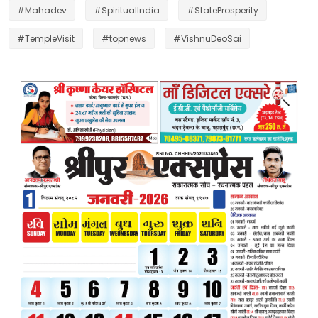
#Mahadev
#SpiritualIndia
#StateProsperity
#TempleVisit
#topnews
#VishnuDeoSai