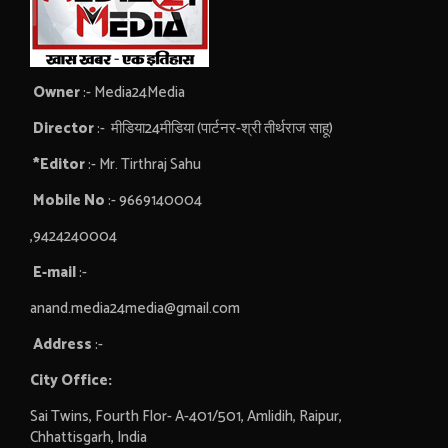
Owner
:- Media24Media
Director
:- मीडिया24मीडिया (पार्टनर-श्री तीर्थराज साहू)
*Editor
:- Mr. Tirthraj Sahu
Mobile No
:- 9669140004
,9424240004
E-mail
:-
anand.media24media@gmail.com
Address
:-
City Office:
Sai Twins, Fourth Flor- A-401/501, Amlidih, Raipur,
Chhattisgarh, India