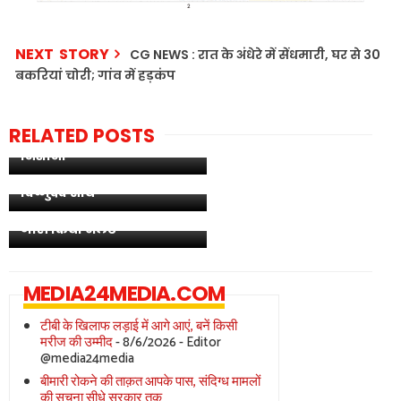
NEXT STORY
CG NEWS : रात के अंधेरे में सेंधमारी, घर से 30
बकरियां चोरी; गांव में हड़कंप
Iran US Conflict : लगातार
छठे दिन अमेरिकी मिसाइलों ने
मचाई तबाही; ब्रिज, रेलवे
RELATED POSTS
स्टेशन और एयरपोर्ट को बनाया
आज लगाया गया हर पौधा आने
निशाना
वाली पीढ़ियों के सुरक्षित भविष्य
छत्तीसगढ़ में मानसून की
का आधार बनेगा : मुख्यमंत्री
सक्रियता बढ़ी: कई जिलों में
विष्णुदेव साय
मूसलाधार बारिश, मौसम
विभाग ने अगले 3 दिनों के लिए
जारी किया अलर्ट
MEDIA24MEDIA.COM
टीबी के खिलाफ लड़ाई में आगे आएं, बनें किसी
मरीज की उम्मीद
- 8/6/2026
- Editor
@media24media
बीमारी रोकने की ताक़त आपके पास, संदिग्ध मामलों
की सूचना सीधे सरकार तक