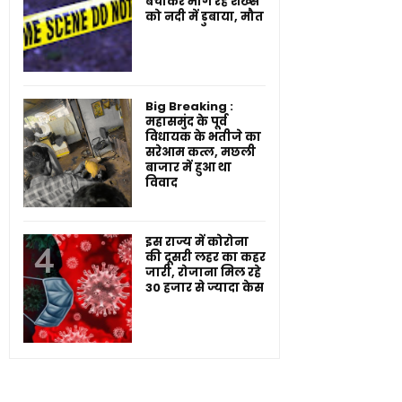
बचाकर भाग रहे शख्स
को नदी में डुबाया, मौत
Big Breaking :
महासमुंद के पूर्व
विधायक के भतीजे का
सरेआम कत्ल, मछली
बाजार में हुआ था
विवाद
इस राज्य में कोरोना
की दूसरी लहर का कहर
जारी, रोजाना मिल रहे
30 हजार से ज्यादा केस