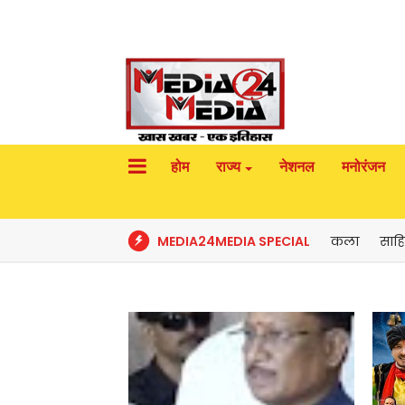
होम
राज्य
नेशनल
मनोरंजन
MEDIA24MEDIA SPECIAL
कला
साहि