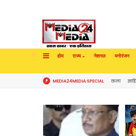
होम
राज्य
नेशनल
मनोरंजन
MEDIA24MEDIA SPECIAL
कला
साहि