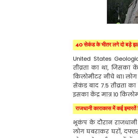
40 सेकंड के भीतर लगे दो बड़े झ
United States Geologi
तीव्रता का था, जिसका क
किलोमीटर नीचे था। लोग 
सेकंड बाद 7.5 तीव्रता 
इसका केंद्र मात्र 10 कि
राजधानी काराकास में कई इमारतें ग
भूकंप के दौरान राजधानी
लोग घबराकर घरों, दफ्तरो