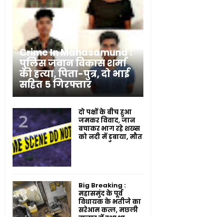
Crime In Mahasamund :
पुलिस जवान विकास शर्मा
की हत्या, पिता-पुत्र, दो भाई
सहित 5 गिरफ्तार
दो पक्षों के बीच हुआ
जमकर विवाद, जान
बचाकर भाग रहे शख्स
को नदी में डुबाया, मौत
Big Breaking :
महासमुंद के पूर्व
विधायक के भतीजे का
सरेआम कत्ल, मछली