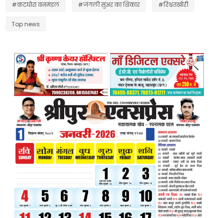
#कटघोरा वनमंडल
#जंगली सुअर का शिकार
#रिश्वतखोरी
Top news