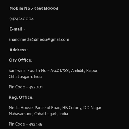
Mobile No
:- 9669140004
,9424240004
E-mail
:-
anand.media24media@gmail.com
Address
:-
City Office:
Sai Twins, Fourth Flor- A-401/501, Amlidih, Raipur,
Chhattisgarh, India
Pin Code – 492001
Reg. Office:
Media House, Paraskol Road, HB Colony, DD Nagar-
Mahasamund, Chhattisgarh, India
Pin Code – 493445