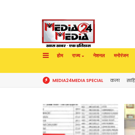
होम
राज्य
नेशनल
मनोरंजन
MEDIA24MEDIA SPECIAL
कला
साहि