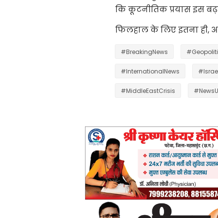
कि कूटनीतिक प्रयास इस बढ़त
फिलहाल के लिए इतना ही, आगे
#BreakingNews
#Geopolit
#InternationalNews
#Israe
#MiddleEastCrisis
#NewsU