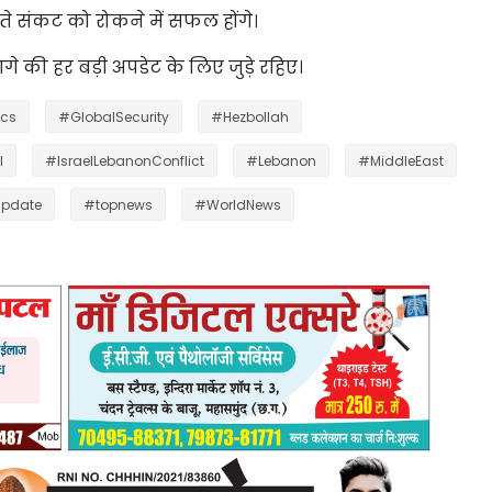
े संकट को रोकने में सफल होंगे।
 की हर बड़ी अपडेट के लिए जुड़े रहिए।
ics
#GlobalSecurity
#Hezbollah
l
#IsraelLebanonConflict
#Lebanon
#MiddleEast
pdate
#topnews
#WorldNews