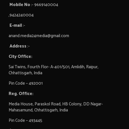
Mobile No
:- 9669140004
,9424240004
E-mail
:-
anand.media24media@gmail.com
Address
:-
City Office:
Sai Twins, Fourth Flor- A-401/501, Amlidih, Raipur,
Chhattisgarh, India
Pin Code – 492001
Reg. Office:
Media House, Paraskol Road, HB Colony, DD Nagar-
Mahasamund, Chhattisgarh, India
Pin Code – 493445