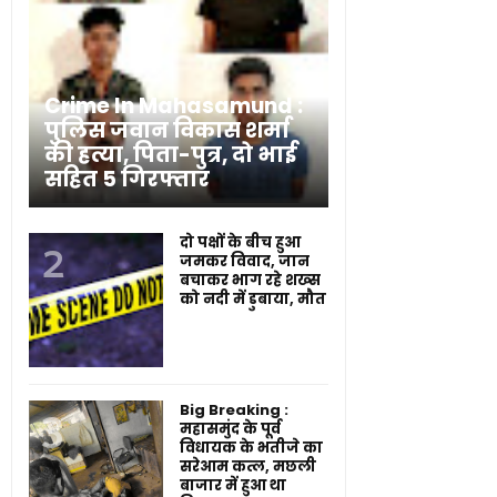
Crime In Mahasamund :
पुलिस जवान विकास शर्मा
की हत्या, पिता-पुत्र, दो भाई
सहित 5 गिरफ्तार
दो पक्षों के बीच हुआ
जमकर विवाद, जान
बचाकर भाग रहे शख्स
को नदी में डुबाया, मौत
Big Breaking :
महासमुंद के पूर्व
विधायक के भतीजे का
सरेआम कत्ल, मछली
बाजार में हुआ था