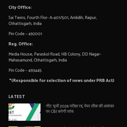
City Office:
Sai Twins, Fourth Flor- A-401/501, Amlidih, Raipur,
Chhattisgarh, India
Pin Code – 492001
Reg. Office:
Media House, Paraskol Road, HB Colony, DD Nagar-
Mahasamund, Chhattisgarh, India
Pin Code – 493445
*(Responsible for selection of news under PRB Act)
LATEST
नीट यूजी 2026 परीक्षा रद्द, पेपर लीक की आशंका
पर CBI करेगी जांच