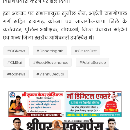
विशेष प्रयास करने पर बल दिया।
इस अवसर पर संभागायुक्त सुनील जैन, आईजी रामगोपाल
गर्ग सहित रायगढ़, कोरबा एवं जांजगीर-चांपा जिले के
कलेक्टर, पुलिस अधीक्षक, डीएफओ, जिला पंचायत सीईओ
एवं अन्य जिला स्तरीय अधिकारी उपस्थित थे।
#CGNews
#Chhattisgarh
#CitizenFirst
#CMSai
#GoodGovernance
#PublicService
#topnews
#VishnuDeoSai