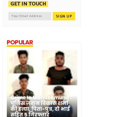
GET IN TOUCH
POPULAR
Crime In Mahasamund :
पुलिस जवान विकास शर्मा
की हत्या, पिता-पुत्र, दो भाई
सहित 5 गिरफ्तार