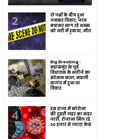
दो पक्षों के बीच हुआ
जमकर विवाद, जान
बचाकर भाग रहे शख्स
को नदी में डुबाया, मौत
Big Breaking :
महासमुंद के पूर्व
विधायक के भतीजे का
सरेआम कत्ल, मछली
बाजार में हुआ था
विवाद
इस राज्य में कोरोना
की दूसरी लहर का कहर
जारी, रोजाना मिल रहे
30 हजार से ज्यादा केस