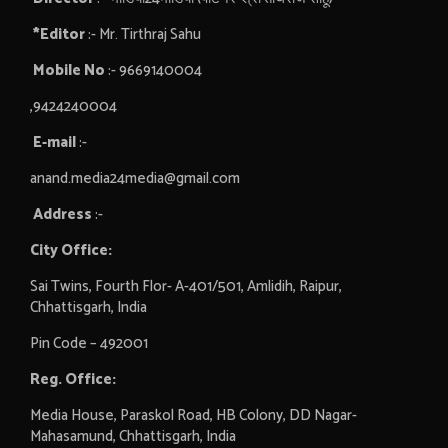
*Editor
:- Mr. Tirthraj Sahu
Mobile No
:- 9669140004
,9424240004
E-mail
:-
anand.media24media@gmail.com
Address
:-
City Office:
Sai Twins, Fourth Flor- A-401/501, Amlidih, Raipur,
Chhattisgarh, India
Pin Code – 492001
Reg. Office:
Media House, Paraskol Road, HB Colony, DD Nagar-
Mahasamund, Chhattisgarh, India