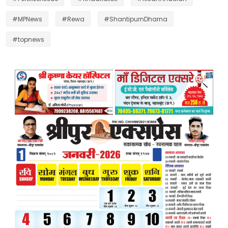
#MPNews
#Rewa
#ShantipurnDharna
#topnews