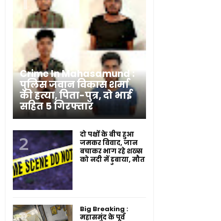
Crime In Mahasamund :
पुलिस जवान विकास शर्मा
की हत्या, पिता-पुत्र, दो भाई
सहित 5 गिरफ्तार
दो पक्षों के बीच हुआ
जमकर विवाद, जान
बचाकर भाग रहे शख्स
को नदी में डुबाया, मौत
Big Breaking :
महासमुंद के पूर्व