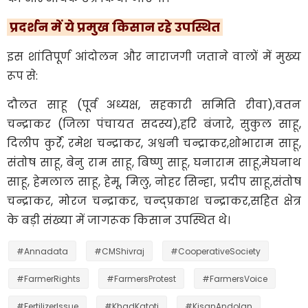
​ प्रदर्शन में ये प्रमुख किसान रहे उपस्थित
​इस शांतिपूर्ण आंदोलन और नाराजगी जताने वालों में मुख्य
रूप से:
​दौलत साहू (पूर्व अध्यक्ष, सहकारी समिति रीवा),
​वतन
चन्द्राकर (जिला पंचायत सदस्य),
हरि बंजारे, सुकुल साहू,
दिलीप कुर्रे, रमेश चन्द्राकर, अश्वनी चन्द्राकर,
​शोभाराम साहू,
संतोष साहू, बेनु राम साहू, बिष्णु साहू, घनाराम साहू,
मेघनाथ
साहू, हेमलाल साहू, हेमू, मिलु, नोहर सिन्हा, प्रदीप साहू,
संतोष
चन्द्राकर, मोरज चन्द्राकर, चन्द्प्रकाश चन्द्राकर,
सहित क्षेत्र
के बड़ी संख्या में जागरूक किसान उपस्थित थे।
#Annadata
#CMShivraj
#CooperativeSociety
#FarmerRights
#FarmersProtest
#FarmersVoice
#FertilizerIssue
#KhadKatoti
#KisanAndolan