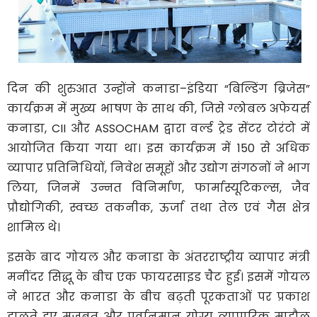
दिन की शुरुआत उन्होंने कनाडा–इंडिया “बिल्डिंग ब्रिजेस”
कार्यक्रम में मुख्य भाषण के साथ की, जिसे ग्लोबल अफेयर्स
कनाडा, CII और ASSOCHAM द्वारा वर्ल्ड ट्रेड सेंटर टोरंटो में
आयोजित किया गया था। इस कार्यक्रम में 150 से अधिक
व्यापार प्रतिनिधियों, निवेश समूहों और उद्योग संगठनों ने भाग
लिया, जिनमें उन्नत विनिर्माण, फार्मास्यूटिकल्स, जैव
प्रौद्योगिकी, स्वच्छ तकनीक, ऊर्जा तथा तेल एवं गैस क्षेत्र
शामिल थे।
इसके बाद गोयल और कनाडा के अंतरराष्ट्रीय व्यापार मंत्री
मनींदर सिद्धू के बीच एक फायरसाइड चैट हुई। इसमें गोयल
ने भारत और कनाडा के बीच बढ़ती पूरकताओं पर प्रकाश
डालते हुए मजबूत और पूर्वानुमान योग्य व्यापारिक माहौल