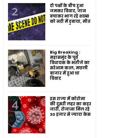
दो पक्षों के बीच हुआ
जमकर विवाद, जान
बचाकर भाग रहे शख्स
को नदी में डुबाया, मौत
Big Breaking :
महासमुंद के पूर्व
विधायक के भतीजे का
सरेआम कत्ल, मछली
बाजार में हुआ था
विवाद
इस राज्य में कोरोना
की दूसरी लहर का कहर
जारी, रोजाना मिल रहे
30 हजार से ज्यादा केस