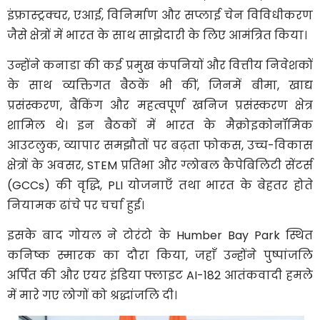
इंफ्रास्ट्रक्चर, एआई, विनिर्माण और सप्लाई चेन विविधीकरण
जैसे क्षेत्रों में भारत के साथ साझेदारी के लिए आमंत्रित किया।
उन्होंने कनाडा की कई प्रमुख कंपनियों और वित्तीय निवेशकों
के साथ व्यक्तिगत बैठकें भी कीं, जिनमें बीमा, खाद्य
प्रसंस्करण, बैंकिंग और महत्वपूर्ण खनिज प्रसंस्करण क्षेत्र
शामिल थे। इन बैठकों में भारत के मैक्रोइकोनॉमिक
आउटलुक, व्यापार समझौतों पर बढ़ता फोकस, उच्च-विकास
क्षेत्रों के अवसर, STEM प्रतिभा और ग्लोबल कैपेबिलिटी सेंटर्स
(GCCs) की वृद्धि, PLI योजनाएँ तथा भारत के बेहतर होते
नियामक ढांचे पर चर्चा हुई।
इसके बाद गोयल ने टोरंटो के Humber Bay Park स्थित
कनिष्क स्मारक का दौरा किया, जहाँ उन्होंने पुष्पांजलि
अर्पित की और एयर इंडिया फ्लाइट AI-182 आतंकवादी हमले
में मारे गए लोगों को श्रद्धांजलि दी।