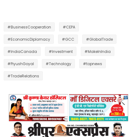
#BusinessCooperation
#CEPA
#EconomicDiplomacy
#GCC
#GlobalTrade
#IndiaCanada
#Investment
#MakeInIndia
#PiyushGoyal
#Technology
#topnews
#TradeRelations