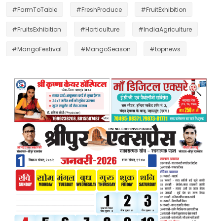
#FarmToTable
#FreshProduce
#FruitExhibition
#FruitsExhibition
#Horticulture
#IndiaAgriculture
#MangoFestival
#MangoSeason
#topnews