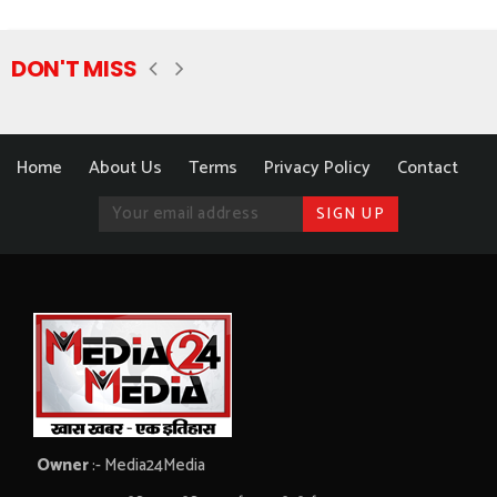
DON'T MISS
Home
About Us
Terms
Privacy Policy
Contact
Owner
:- Media24Media