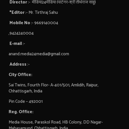
Director
:- मीडिया24मीडिया (पार्टनर-श्री तीर्थराज साहू)
*Editor
:- Mr. Tirthraj Sahu
Mobile No
:- 9669140004
,9424240004
E-mail
:-
anand.media24media@gmail.com
Address
:-
City Office:
Sai Twins, Fourth Flor- A-401/501, Amlidih, Raipur,
Chhattisgarh, India
Pin Code – 492001
Reg. Office:
Media House, Paraskol Road, HB Colony, DD Nagar-
Mahasamund, Chhattisgarh, India