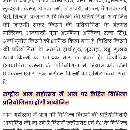
अंतर्गत दशहरी, लंगडा, बाम्बे ग्रीन, चैसा, मालदा, हिमसागर,
सुन्दरजा, केसर, अलफान्सो, तोतापरी, नीलम, बैगनफल्ली,
पैरी, सिन्दूरी, फज़ली आदि किस्मों की प्रतियोगिता आयोजित
की जाएगी। संकर किस्मों की प्रतियोगिता के अंतर्गत
मल्लिका, आम्रपाली, पूसा अरूणिमा, अम्बिका, रत्ना, सिंधु,
अर्का पुनीत किस्मों को शामिल किया गया है। विशिष्ट किस्मों
की प्रतियोगिता के अंतर्गत हाथीझुल, नूरजहां, लड्डु, गुलाब
खास किस्मों के उत्पादक भाग ले सकते हैं। एक्जोटिक
(आयातित किस्म) की प्रतियोगिता में मियाजाकी, टाॅमी
एटकिन्स एवं गोल्डन नगेट्स किस्मों को शमिल किया गया
है।
राष्ट्रीय आम महोत्सव में आम पर केंद्रित विभिन्न
प्रतियोगिताएं होंगी आयोजित
आम महोत्सव में आम की विभिन्न किस्मों की प्रतियोगिताएं
आयोजित की जा रही है जिसमें छत्तीसगढ़ एवं देश के विभिन्न