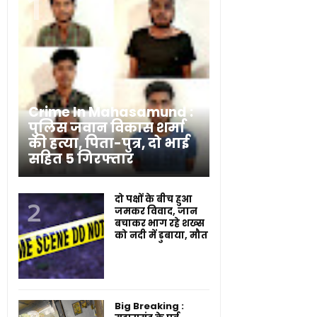
Crime In Mahasamund :
पुलिस जवान विकास शर्मा
की हत्या, पिता-पुत्र, दो भाई
सहित 5 गिरफ्तार
दो पक्षों के बीच हुआ
जमकर विवाद, जान
बचाकर भाग रहे शख्स
को नदी में डुबाया, मौत
Big Breaking :