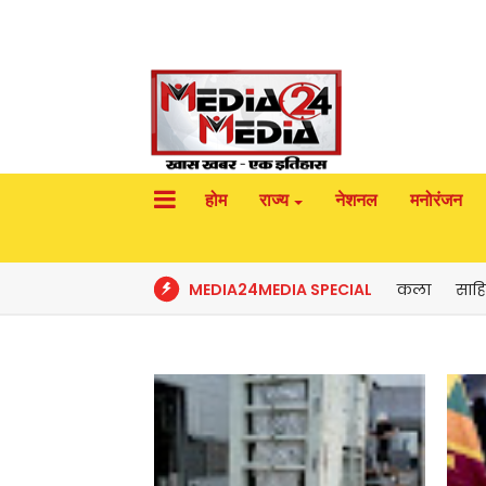
होम
राज्य
नेशनल
मनोरंजन
MEDIA24MEDIA SPECIAL
कला
साहि