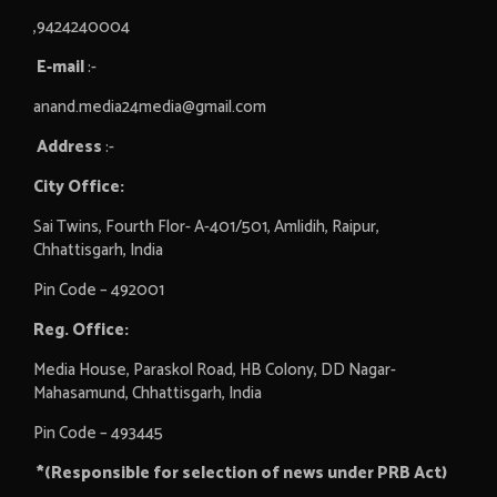
,9424240004
E-mail
:-
anand.media24media@gmail.com
Address
:-
City Office:
Sai Twins, Fourth Flor- A-401/501, Amlidih, Raipur,
Chhattisgarh, India
Pin Code – 492001
Reg. Office:
Media House, Paraskol Road, HB Colony, DD Nagar-
Mahasamund, Chhattisgarh, India
Pin Code – 493445
*(Responsible for selection of news under PRB Act)