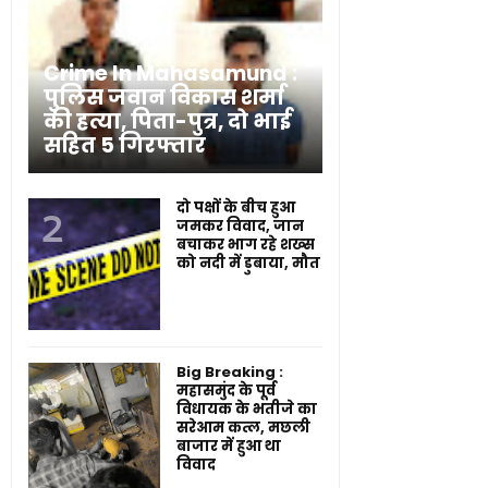
Crime In Mahasamund :
पुलिस जवान विकास शर्मा
की हत्या, पिता-पुत्र, दो भाई
सहित 5 गिरफ्तार
दो पक्षों के बीच हुआ
जमकर विवाद, जान
बचाकर भाग रहे शख्स
को नदी में डुबाया, मौत
Big Breaking :
महासमुंद के पूर्व
विधायक के भतीजे का
सरेआम कत्ल, मछली
बाजार में हुआ था
विवाद