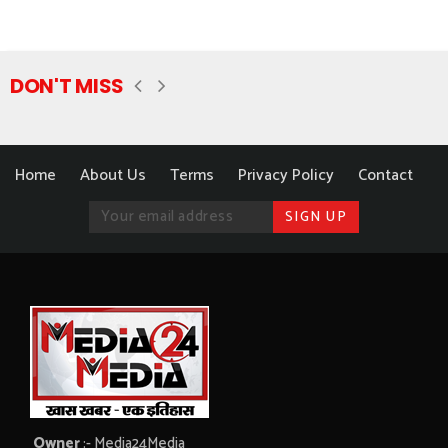
DON'T MISS
Home
About Us
Terms
Privacy Policy
Contact
Owner
:- Media24Media