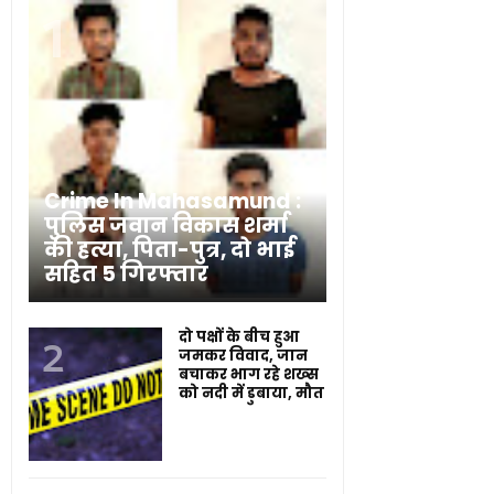
Crime In Mahasamund :
पुलिस जवान विकास शर्मा
की हत्या, पिता-पुत्र, दो भाई
सहित 5 गिरफ्तार
दो पक्षों के बीच हुआ
जमकर विवाद, जान
बचाकर भाग रहे शख्स
को नदी में डुबाया, मौत