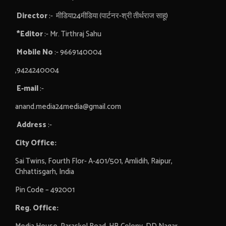
Director
:- मीडिया24मीडिया (पार्टनर-श्री तीर्थराज साहू)
*Editor
:- Mr. Tirthraj Sahu
Mobile No
:- 9669140004
,9424240004
E-mail
:-
anand.media24media@gmail.com
Address
:-
City Office:
Sai Twins, Fourth Flor- A-401/501, Amlidih, Raipur,
Chhattisgarh, India
Pin Code – 492001
Reg. Office: