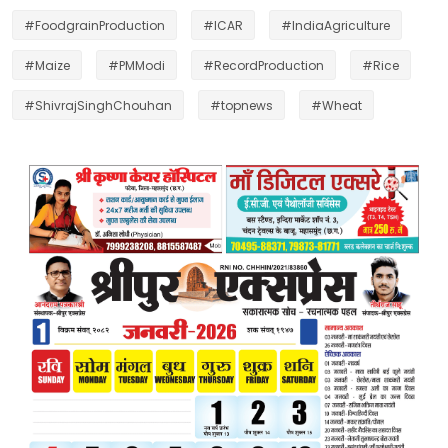
#FoodgrainProduction
#ICAR
#IndiaAgriculture
#Maize
#PMModi
#RecordProduction
#Rice
#ShivrajSinghChouhan
#topnews
#Wheat