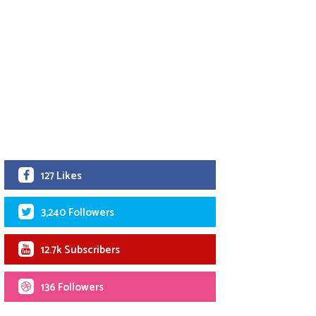
127 Likes
3,240 Followers
12.7k Subscribers
136 Followers