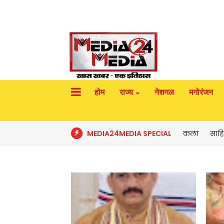
होम
राज्य
नेशनल
मनोरंजन
MEDIA24MEDIA SPECIAL
कला
साहि