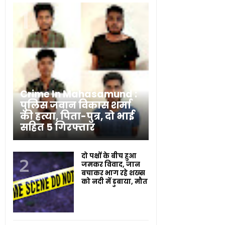
Crime In Mahasamund :
पुलिस जवान विकास शर्मा
की हत्या, पिता-पुत्र, दो भाई
सहित 5 गिरफ्तार
दो पक्षों के बीच हुआ
जमकर विवाद, जान
बचाकर भाग रहे शख्स
को नदी में डुबाया, मौत