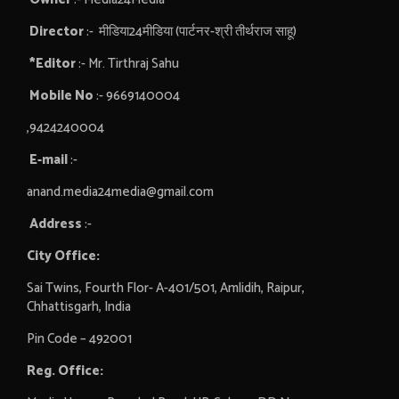
Director
:- मीडिया24मीडिया (पार्टनर-श्री तीर्थराज साहू)
*Editor
:- Mr. Tirthraj Sahu
Mobile No
:- 9669140004
,9424240004
E-mail
:-
anand.media24media@gmail.com
Address
:-
City Office:
Sai Twins, Fourth Flor- A-401/501, Amlidih, Raipur,
Chhattisgarh, India
Pin Code – 492001
Reg. Office: