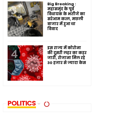
Big Breaking :
महासमुंद के पूर्व
विधायक के भतीजे का
सरेआम कत्ल, मछली
बाजार में हुआ था
विवाद
इस राज्य में कोरोना
की दूसरी लहर का कहर
जारी, रोजाना मिल रहे
30 हजार से ज्यादा केस
POLITICS