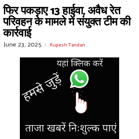
फिर पकड़ाए 13 हाईवा, अवैध रेत
परिवहन के मामले में संयुक्त टीम की
कार्रवाई
June 23, 2025
Rupesh Tandan
/