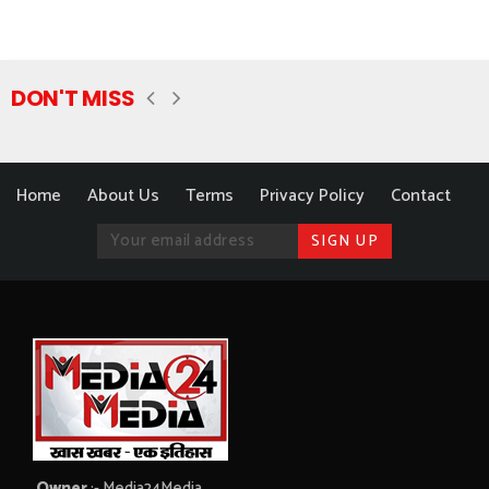
DON'T MISS
Home
About Us
Terms
Privacy Policy
Contact
Owner
:- Media24Media