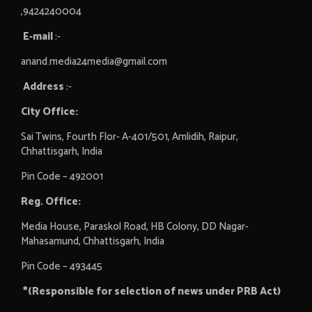
,9424240004
E-mail
:-
anand.media24media@gmail.com
Address
:-
City Office:
Sai Twins, Fourth Flor- A-401/501, Amlidih, Raipur,
Chhattisgarh, India
Pin Code – 492001
Reg. Office:
Media House, Paraskol Road, HB Colony, DD Nagar-
Mahasamund, Chhattisgarh, India
Pin Code – 493445
*(Responsible for selection of news under PRB Act)