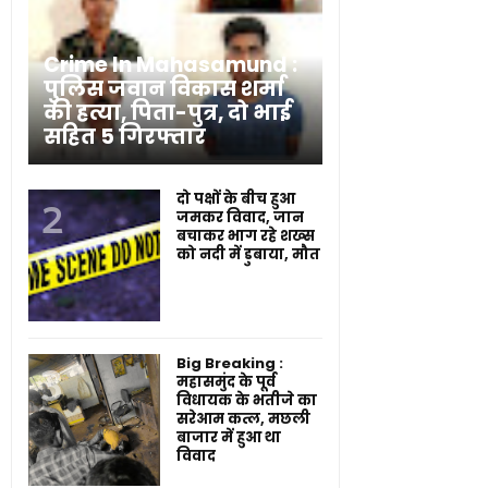
Crime In Mahasamund :
पुलिस जवान विकास शर्मा
की हत्या, पिता-पुत्र, दो भाई
सहित 5 गिरफ्तार
दो पक्षों के बीच हुआ
जमकर विवाद, जान
बचाकर भाग रहे शख्स
को नदी में डुबाया, मौत
Big Breaking :
महासमुंद के पूर्व
विधायक के भतीजे का
सरेआम कत्ल, मछली
बाजार में हुआ था
विवाद