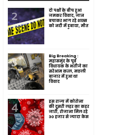
दो पक्षों के बीच हुआ
जमकर विवाद, जान
बचाकर भाग रहे शख्स
को नदी में डुबाया, मौत
Big Breaking :
महासमुंद के पूर्व
विधायक के भतीजे का
सरेआम कत्ल, मछली
बाजार में हुआ था
विवाद
इस राज्य में कोरोना
की दूसरी लहर का कहर
जारी, रोजाना मिल रहे
30 हजार से ज्यादा केस