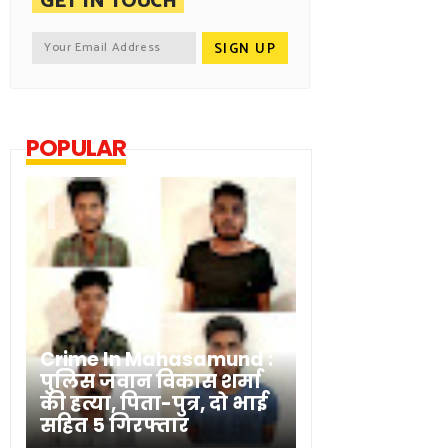
GET IN TOUCH
POPULAR
Crime In Mahasamund :
पुलिस जवान विकास शर्मा
की हत्या, पिता-पुत्र, दो भाई
सहित 5 गिरफ्तार