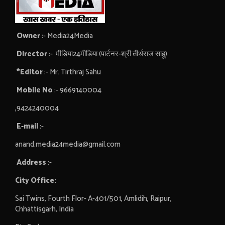
Owner
:- Media24Media
Director
:- मीडिया24मीडिया (पार्टनर-श्री तीर्थराज साहू)
*Editor
:- Mr. Tirthraj Sahu
Mobile No
:- 9669140004
,9424240004
E-mail
:-
anand.media24media@gmail.com
Address
:-
City Office:
Sai Twins, Fourth Flor- A-401/501, Amlidih, Raipur,
Chhattisgarh, India