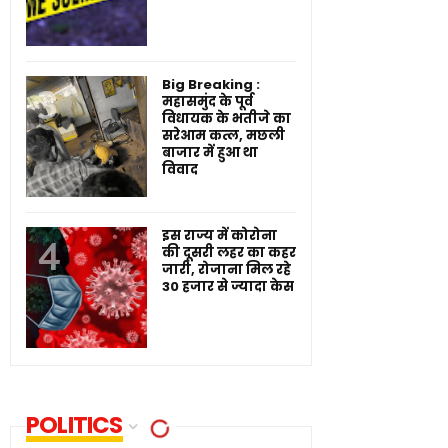
Big Breaking :
महासमुंद के पूर्व
विधायक के भतीजे का
सरेआम कत्ल, मछली
बाजार में हुआ था
विवाद
इस राज्य में कोरोना
की दूसरी लहर का कहर
जारी, रोजाना मिल रहे
30 हजार से ज्यादा केस
POLITICS