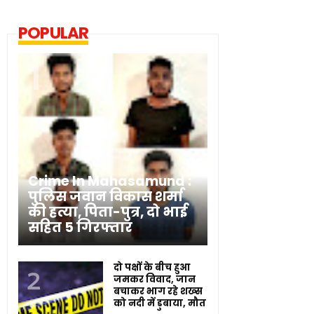
POPULAR
Crime In Mahasamund :
पुलिस जवान विकास शर्मा
की हत्या, पिता-पुत्र, दो भाई
सहित 5 गिरफ्तार
दो पक्षों के बीच हुआ
जमकर विवाद, जान
बचाकर भाग रहे शख्स
को नदी में डुबाया, मौत