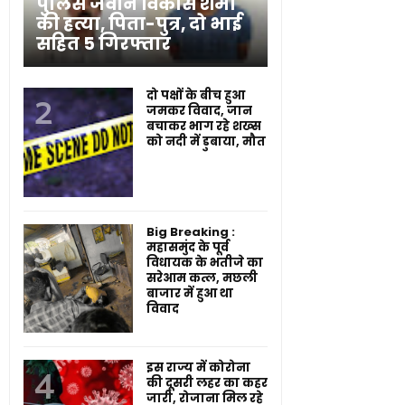
पुलिस जवान विकास शर्मा
की हत्या, पिता-पुत्र, दो भाई
सहित 5 गिरफ्तार
दो पक्षों के बीच हुआ
जमकर विवाद, जान
बचाकर भाग रहे शख्स
को नदी में डुबाया, मौत
Big Breaking :
महासमुंद के पूर्व
विधायक के भतीजे का
सरेआम कत्ल, मछली
बाजार में हुआ था
विवाद
इस राज्य में कोरोना
की दूसरी लहर का कहर
जारी, रोजाना मिल रहे