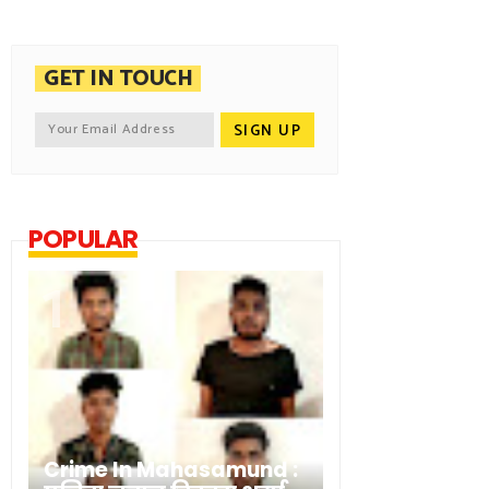
GET IN TOUCH
POPULAR
Crime In Mahasamund :