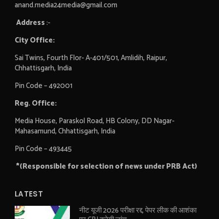
anand.media24media@gmail.com
Address
:-
City Office:
Sai Twins, Fourth Flor- A-401/501, Amlidih, Raipur,
Chhattisgarh, India
Pin Code – 492001
Reg. Office:
Media House, Paraskol Road, HB Colony, DD Nagar-
Mahasamund, Chhattisgarh, India
Pin Code – 493445
*(Responsible for selection of news under PRB Act)
LATEST
नीट यूजी 2026 परीक्षा रद्द, पेपर लीक की आशंका