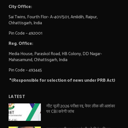
City Office:
Sai Twins, Fourth Flor- A-401/501, Amlidih, Raipur,
Chhattisgarh, India
Pin Code – 492001
Reg. Office:
Media House, Paraskol Road, HB Colony, DD Nagar-
Mahasamund, Chhattisgarh, India
Pin Code – 493445
*(Responsible for selection of news under PRB Act)
LATEST
नीट यूजी 2026 परीक्षा रद्द, पेपर लीक की आशंका
पर CBI करेगी जांच