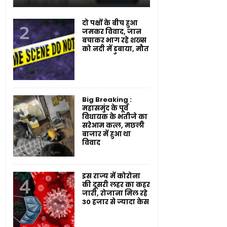
दो पक्षों के बीच हुआ
जमकर विवाद, जान
बचाकर भाग रहे शख्स
को नदी में डुबाया, मौत
Big Breaking :
महासमुंद के पूर्व
विधायक के भतीजे का
सरेआम कत्ल, मछली
बाजार में हुआ था
विवाद
इस राज्य में कोरोना
की दूसरी लहर का कहर
जारी, रोजाना मिल रहे
30 हजार से ज्यादा केस