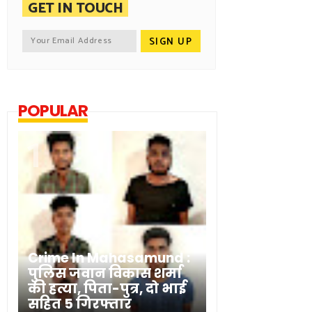
GET IN TOUCH
POPULAR
Crime In Mahasamund :
पुलिस जवान विकास शर्मा
की हत्या, पिता-पुत्र, दो भाई
सहित 5 गिरफ्तार