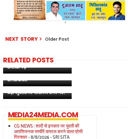
NEXT STORY
Older Post
RELATED POSTS
निवेशकों का नया भरोसा बना
फ़ीफ़ा वर्ल्ड कप 2026: स्पेन
छत्तीसगढ़
फिर बना वर्ल्ड चैंपियन, फेरान
टॉरेस के गोल से अर्जेंटीना को
सिम्स की लेडी डॉक्टर गिरफ्तार:
दी शिकस्त
मुर्दों को सांप से कटवाकर रचती
थी फर्जी खेल, बिलासपुर का
बड़ा मुआवजा घोटाला उजागर!
MEDIA24MEDIA.COM
CG NEWS : शादी से इनकार पर युवती की
आपत्तिजनक तस्वीरें वायरल करने वाला प्रेमी
गिरफ्तार
- 8/8/2026
- SRI SITA