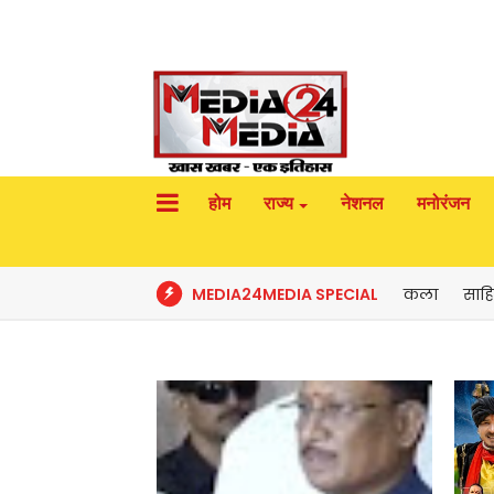
होम
राज्य
नेशनल
मनोरंजन
MEDIA24MEDIA SPECIAL
कला
साहि