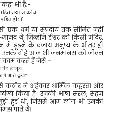
े कहा भी है:-
 पंडित भया न कोय।
 पंडित होय।"
ी एक धर्म या संप्रदाय तक सीमित नहीं
व-मानव थे, जिन्होंने ईश्वर को किसी मंदिर,
ान में ढूंढने के बजाय मनुष्य के भीतर ही
। उनके दोहे आज भी जनमानस को जीवन
 काम करते हैं जैसे –
े पेड़ खजूर।
ागे अति दूर॥”
से कबीर ने अहंकार धार्मिक कट्टरता और
 व्यंग्य किया है। उनकी भाषा सरल, सहज
ड़ी हुई थी, जिससे आम लोग भी उनकी
समझ पाते थे।