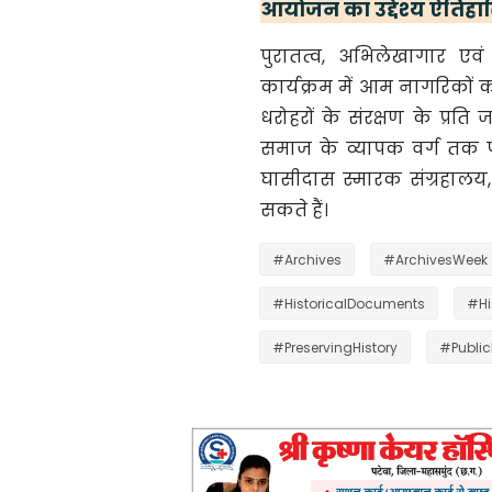
आयोजन का उद्देश्य ऐतिहास
पुरातत्व, अभिलेखागार एव
कार्यक्रम में आम नागरिकों 
धरोहरों के संरक्षण के प्र
समाज के व्यापक वर्ग तक पह
घासीदास स्मारक संग्रहालय
सकते हैं।
#Archives
#ArchivesWeek
#HistoricalDocuments
#Hi
#PreservingHistory
#Public