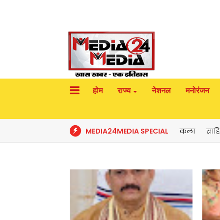
होम
राज्य
नेशनल
मनोरंजन
MEDIA24MEDIA SPECIAL
कला
साहि