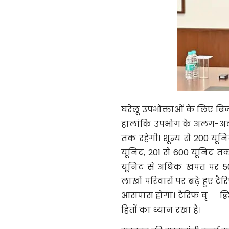
घरेलू उपभोक्ताओं के लिए बिजल
हालांकि उपभोग के अलग-अलग 
तक रहेगी। शून्य से 200 यून
यूनिट, 201 से 600 यूनिट त
यूनिट से अधिक खपत पर 50 पै
लाखों परिवारों पर बढ़े हुए टै
आसपास होगा। टैरिफ वृ
द्
हितों का ध्यान रखा है।