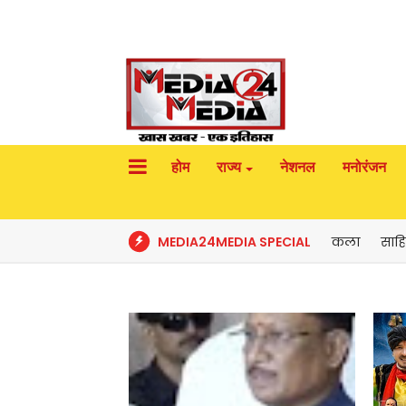
होम
राज्य
नेशनल
मनोरंजन
MEDIA24MEDIA SPECIAL
कला
साहि