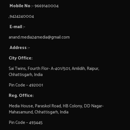
Mobile No
:- 9669140004
,9424240004
E-mail
:-
anand.media24media@gmail.com
Address
:-
City Office:
Sai Twins, Fourth Flor- A-401/501, Amlidih, Raipur,
Chhattisgarh, India
Pin Code – 492001
Reg. Office:
Media House, Paraskol Road, HB Colony, DD Nagar-
Mahasamund, Chhattisgarh, India
Pin Code – 493445