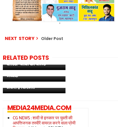
NEXT STORY
Older Post
IMD Alert : भीषण गर्मी से
RELATED POSTS
राहत के संकेत, 16 राज्यों में
बारिश-आंधी का अलर्ट
BJP का बड़ा संगठनात्मक
फेरबदल, 4 राज्यों में बदले प्रदेश
अध्यक्ष
जून 2026 में ग्रहों का बड़ा
उलटफेर, 7 बड़े गोचर बदल
सकते हैं किस्मत
MEDIA24MEDIA.COM
CG NEWS : शादी से इनकार पर युवती की
आपत्तिजनक तस्वीरें वायरल करने वाला प्रेमी