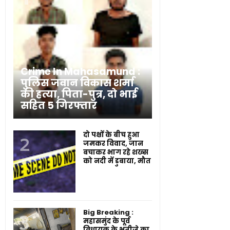
Crime In Mahasamund :
पुलिस जवान विकास शर्मा
की हत्या, पिता-पुत्र, दो भाई
सहित 5 गिरफ्तार
दो पक्षों के बीच हुआ
जमकर विवाद, जान
बचाकर भाग रहे शख्स
को नदी में डुबाया, मौत
Big Breaking :
महासमुंद के पूर्व
विधायक के भतीजे का