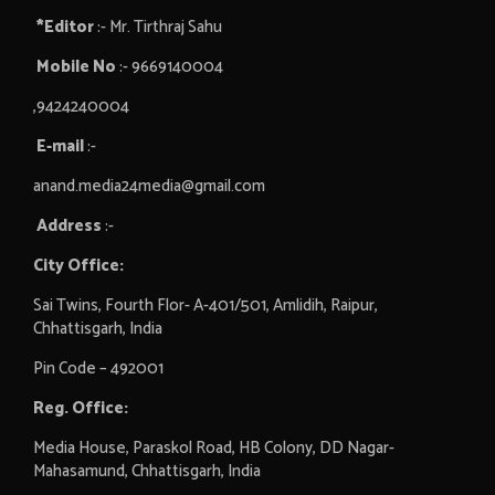
*Editor
:- Mr. Tirthraj Sahu
Mobile No
:- 9669140004
,9424240004
E-mail
:-
anand.media24media@gmail.com
Address
:-
City Office:
Sai Twins, Fourth Flor- A-401/501, Amlidih, Raipur,
Chhattisgarh, India
Pin Code – 492001
Reg. Office:
Media House, Paraskol Road, HB Colony, DD Nagar-
Mahasamund, Chhattisgarh, India