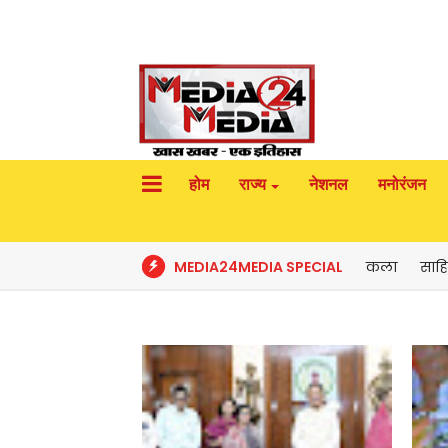
होम
राज्य
नेशनल
मनोरंजन
MEDIA24MEDIA SPECIAL
कला
साहि