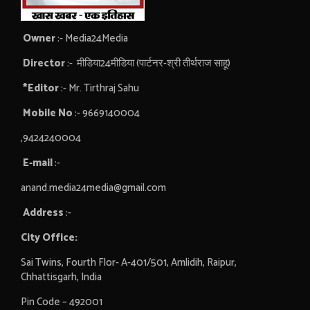
Owner
:- Media24Media
Director
:- मीडिया24मीडिया (पार्टनर-श्री तीर्थराज साहू)
*Editor
:- Mr. Tirthraj Sahu
Mobile No
:- 9669140004
,9424240004
E-mail
:-
anand.media24media@gmail.com
Address
:-
City Office:
Sai Twins, Fourth Flor- A-401/501, Amlidih, Raipur,
Chhattisgarh, India
Pin Code – 492001