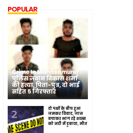
POPULAR
Crime In Mahasamund :
पुलिस जवान विकास शर्मा
की हत्या, पिता-पुत्र, दो भाई
सहित 5 गिरफ्तार
दो पक्षों के बीच हुआ
जमकर विवाद, जान
बचाकर भाग रहे शख्स
को नदी में डुबाया, मौत