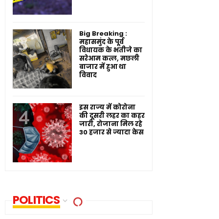
Big Breaking :
महासमुंद के पूर्व
विधायक के भतीजे का
सरेआम कत्ल, मछली
बाजार में हुआ था
विवाद
इस राज्य में कोरोना
की दूसरी लहर का कहर
जारी, रोजाना मिल रहे
30 हजार से ज्यादा केस
POLITICS