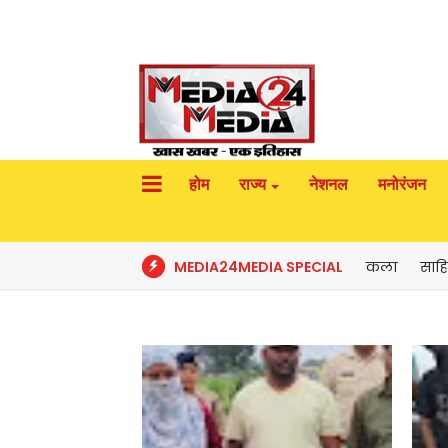
होम
राज्य
नेशनल
मनोरंजन
MEDIA24MEDIA SPECIAL
कला
साहि