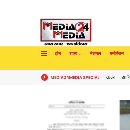
होम
राज्य
नेशनल
मनोरंजन
MEDIA24MEDIA SPECIAL
कला
साहि