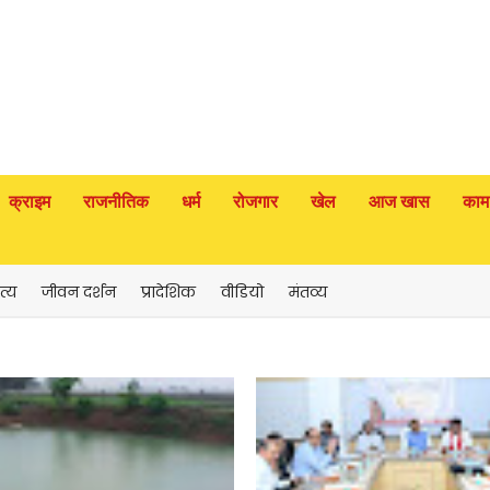
क्राइम
राजनीतिक
धर्म
रोजगार
खेल
आज खास
काम
त्य
जीवन दर्शन
प्रादेशिक
वीडियो
मंतव्य