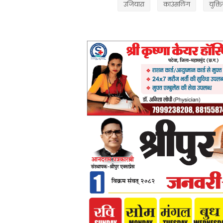
उजियारा
काउंसलिंग
युक्त