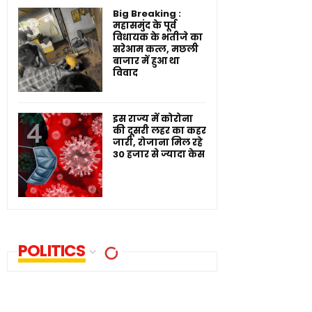
Big Breaking :
महासमुंद के पूर्व
विधायक के भतीजे का
सरेआम कत्ल, मछली
बाजार में हुआ था
विवाद
इस राज्य में कोरोना
की दूसरी लहर का कहर
जारी, रोजाना मिल रहे
30 हजार से ज्यादा केस
POLITICS