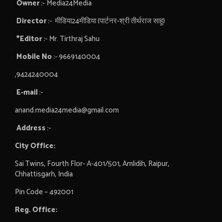
Owner
:- Media24Media
Director
:- मीडिया24मीडिया (पार्टनर-श्री तीर्थराज साहू)
*Editor
:- Mr. Tirthraj Sahu
Mobile No
:- 9669140004
,9424240004
E-mail
:-
anand.media24media@gmail.com
Address
:-
City Office:
Sai Twins, Fourth Flor- A-401/501, Amlidih, Raipur,
Chhattisgarh, India
Pin Code – 492001
Reg. Office: