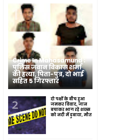
Crime In Mahasamund :
पुलिस जवान विकास शर्मा
की हत्या, पिता-पुत्र, दो भाई
सहित 5 गिरफ्तार
दो पक्षों के बीच हुआ
जमकर विवाद, जान
बचाकर भाग रहे शख्स
को नदी में डुबाया, मौत