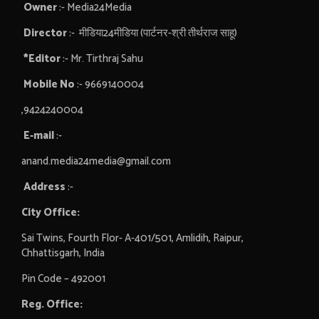
Owner
:- Media24Media
Director
:- मीडिया24मीडिया (पार्टनर-श्री तीर्थराज साहू)
*Editor
:- Mr. Tirthraj Sahu
Mobile No
:- 9669140004
,9424240004
E-mail
:-
anand.media24media@gmail.com
Address
:-
City Office:
Sai Twins, Fourth Flor- A-401/501, Amlidih, Raipur,
Chhattisgarh, India
Pin Code – 492001
Reg. Office: