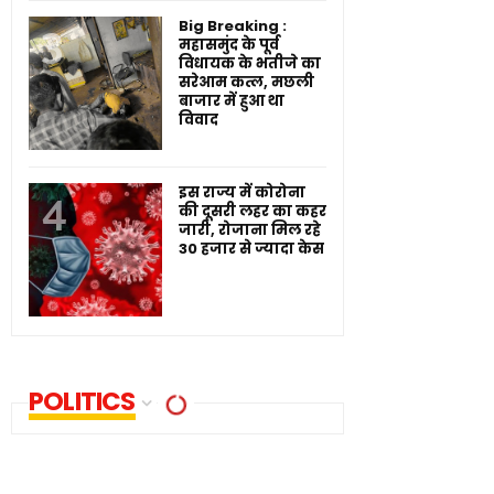
Big Breaking :
महासमुंद के पूर्व
विधायक के भतीजे का
सरेआम कत्ल, मछली
बाजार में हुआ था
विवाद
इस राज्य में कोरोना
की दूसरी लहर का कहर
जारी, रोजाना मिल रहे
30 हजार से ज्यादा केस
POLITICS