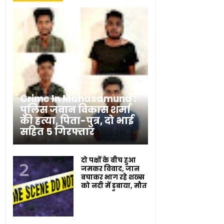
Crime In Mahasamund :
पुलिस जवान विकास शर्मा
की हत्या, पिता-पुत्र, दो भाई
सहित 5 गिरफ्तार
दो पक्षों के बीच हुआ
जमकर विवाद, जान
बचाकर भाग रहे शख्स
को नदी में डुबाया, मौत