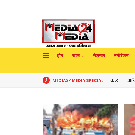
होम
राज्य
नेशनल
मनोरंजन
MEDIA24MEDIA SPECIAL
कला
साहि