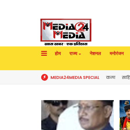
होम
राज्य
नेशनल
मनोरंजन
MEDIA24MEDIA SPECIAL
कला
साहि