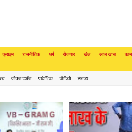
क्राइम
राजनीतिक
धर्म
रोजगार
खेल
आज खास
काम
त्य
जीवन दर्शन
प्रादेशिक
वीडियो
मंतव्य