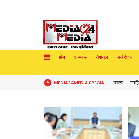
होम
राज्य
नेशनल
मनोरंजन
MEDIA24MEDIA SPECIAL
कला
साहि